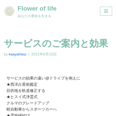
Flower of life
コ
あなたの運命を生きる
ン
テ
ン
ツ
サービスのご案内と効果
へ
ス
by
kaayahisui
2021年6月15日
キ
ッ
プ
サービスの効果の違い@ドライブを例えに
★西洋占星術鑑定
目的地を軌道修正する
★ヒスイ式浄霊式
クルマのグレードアップ
軽自動車からスポーツカーへ
★霊的縁結び