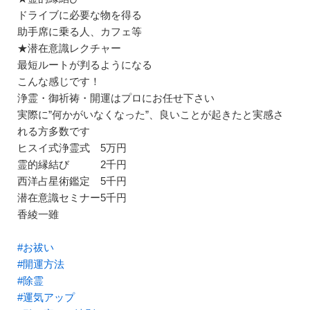
ドライブに必要な物を得る
助手席に乗る人、カフェ等
★潜在意識レクチャー
最短ルートが判るようになる
こんな感じです！
浄霊・御祈祷・開運はプロにお任せ下さい
実際に”何かがいなくなった”、良いことが起きたと実感さ
れる方多数です
ヒスイ式浄霊式 5万円
霊的縁結び 2千円
西洋占星術鑑定 5千円
潜在意識セミナー5千円
香綾一雖
#お祓い
#開運方法
#除霊
#運気アップ