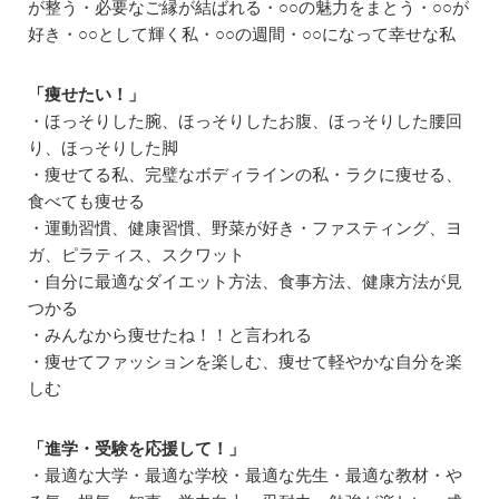
が整う・必要なご縁が結ばれる・○○の魅力をまとう・○○が
好き・○○として輝く私・○○の週間・○○になって幸せな私
「痩せたい！」
・ほっそりした腕、ほっそりしたお腹、ほっそりした腰回
り、ほっそりした脚
・痩せてる私、完璧なボディラインの私・ラクに痩せる、
食べても痩せる
・運動習慣、健康習慣、野菜が好き・ファスティング、ヨ
ガ、ピラティス、スクワット
・自分に最適なダイエット方法、食事方法、健康方法が見
つかる
・みんなから痩せたね！！と言われる
・痩せてファッションを楽しむ、痩せて軽やかな自分を楽
しむ
「進学・受験を応援して！」
・最適な大学・最適な学校・最適な先生・最適な教材・や