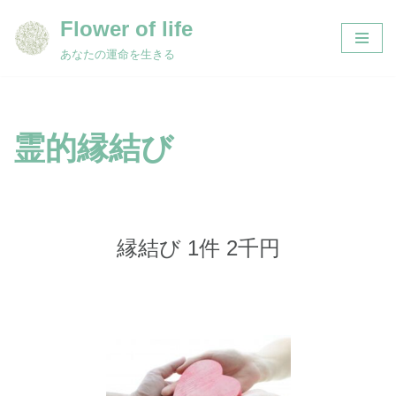
Flower of life
コ
あなたの運命を生きる
ン
テ
ン
ツ
霊的縁結び
へ
ス
キ
ッ
プ
縁結び 1件 2千円