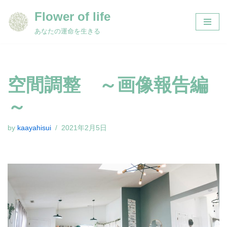
Flower of life
コ
あなたの運命を生きる
ン
テ
ン
ツ
空間調整 ～画像報告編
へ
ス
～
キ
ッ
by
kaayahisui
2021年2月5日
プ